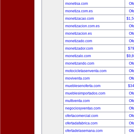
monetisa.com
Ofe
monetiza.com.es
Ofe
monetizacao.com
$1,
monetizacion.com.es
Ofe
monetizacion.es
Ofe
monetizado.com
Ofe
monetizador.com
$7
monetizalo.com
$9,
monetizando.com
Ofe
motocicletasenventa.com
Ofe
moviventa.com
Ofe
mueblesenoferta.com
$3
mueblesimportados.com
Ofe
multiventa.com
Ofe
negociosyventas.com
Ofe
ofertacomercial.com
Ofe
ofertadafabrica.com
Ofe
ofertadelasemana.com
Ofe