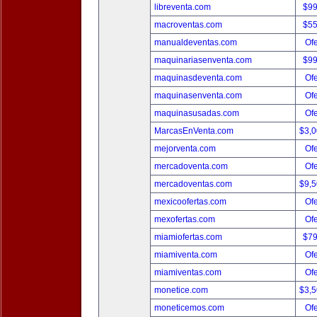
libreventa.com
$9
macroventas.com
$5
manualdeventas.com
Ofe
maquinariasenventa.com
$9
maquinasdeventa.com
Ofe
maquinasenventa.com
Ofe
maquinasusadas.com
Ofe
MarcasEnVenta.com
$3,
mejorventa.com
Ofe
mercadoventa.com
Ofe
mercadoventas.com
$9,
mexicoofertas.com
Ofe
mexofertas.com
Ofe
miamiofertas.com
$7
miamiventa.com
Ofe
miamiventas.com
Ofe
monetice.com
$3,
moneticemos.com
Ofe