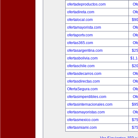
ofertadeproductos.com
Ofe
ofertadireta.com
Ofe
ofertalocal.com
$9
ofertamayorista.com
Ofe
ofertaportv.com
Ofe
ofertas365.com
Ofe
ofertasargentina.com
$2
ofertasbolivia.com
$1,
ofertaschile.com
$2
ofertasdecarros.com
Ofe
ofertasdirectas.com
Ofe
OfertaSegura.com
Ofe
ofertasimperdibles.com
Ofe
ofertasinternacionales.com
$9
ofertasmayoristas.com
Ofe
ofertasmexico.com
$7
ofertasmiami.com
$7