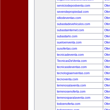
serviciodepostventa.com
Ofer
sevendepropiedad.com
Ofer
sitiodeventas.com
Ofer
subastadevehiculos.com
Ofer
subastainternet.com
Ofer
subastarlo.com
Ofer
sueloenventa.com
Ofer
susofertas.com
Ofer
tecnicadeventa.com
Ofer
TecnicasDeVenta.com
Ofer
tecnicasdeventas.com
Ofer
tecnologiaenventas.com
Ofer
tecnoventa.com
Ofer
terrenosalaventa.com
Ofer
terrenosenoferta.com
Ofer
terrenosparalaventa.com
Ofer
todoenoferta.com
Ofer