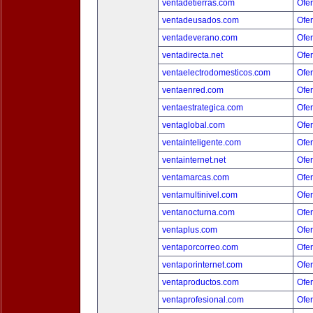
ventadetierras.com
Ofer
ventadeusados.com
Ofer
ventadeverano.com
Ofer
ventadirecta.net
Ofer
ventaelectrodomesticos.com
Ofer
ventaenred.com
Ofer
ventaestrategica.com
Ofer
ventaglobal.com
Ofer
ventainteligente.com
Ofer
ventainternet.net
Ofer
ventamarcas.com
Ofer
ventamultinivel.com
Ofer
ventanocturna.com
Ofer
ventaplus.com
Ofer
ventaporcorreo.com
Ofer
ventaporinternet.com
Ofer
ventaproductos.com
Ofer
ventaprofesional.com
Ofer