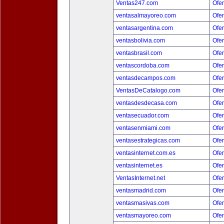
Ventas247.com
Ofer
ventasalmayoreo.com
Ofer
ventasargentina.com
Ofer
ventasbolivia.com
Ofer
ventasbrasil.com
Ofer
ventascordoba.com
Ofer
ventasdecampos.com
Ofer
VentasDeCatalogo.com
Ofer
ventasdesdecasa.com
Ofer
ventasecuador.com
Ofer
ventasenmiami.com
Ofer
ventasestrategicas.com
Ofer
ventasinternet.com.es
Ofer
ventasinternet.es
Ofer
VentasInternet.net
Ofer
ventasmadrid.com
Ofer
ventasmasivas.com
Ofer
ventasmayoreo.com
Ofer