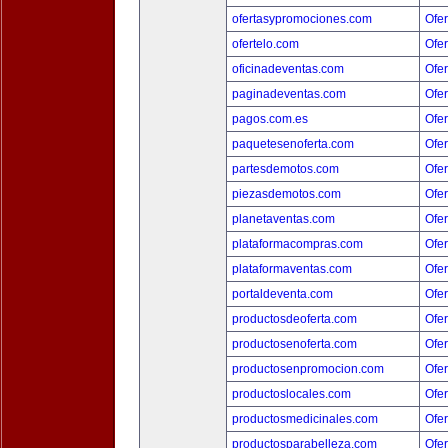
ofertasypromociones.com
Ofer
ofertelo.com
Ofer
oficinadeventas.com
Ofer
paginadeventas.com
Ofer
pagos.com.es
Ofer
paquetesenoferta.com
Ofer
partesdemotos.com
Ofer
piezasdemotos.com
Ofer
planetaventas.com
Ofer
plataformacompras.com
Ofer
plataformaventas.com
Ofer
portaldeventa.com
Ofer
productosdeoferta.com
Ofer
productosenoferta.com
Ofer
productosenpromocion.com
Ofer
productoslocales.com
Ofer
productosmedicinales.com
Ofer
productosparabelleza.com
Ofer