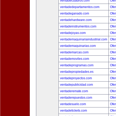
ventadecuadros.com
Ofer
ventadedepartamentos.com
Ofer
ventadeganado.com
Ofer
ventadehardware.com
Ofer
ventadeinstrumentos.com
Ofer
ventadejoyas.com
Ofer
ventademaquinariaindustrial.com
Ofer
ventademaquinarias.com
Ofer
ventademarcas.com
Ofer
ventademoviles.com
Ofer
ventadeprogramas.com
Ofer
ventadepropiedades.es
Ofer
ventadeproyectos.com
Ofer
ventadepublicidad.com
Ofer
ventaderemate.com
Ofer
ventaderepuestos.com
Ofer
ventadesuelo.com
Ofer
ventadetickets.com
Ofer