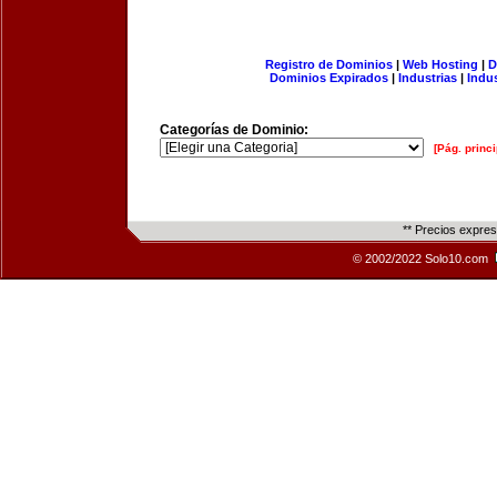
Registro de Dominios
|
Web Hosting
|
D
Dominios Expirados
|
Industrias
|
Indu
Categorías de Dominio:
[Pág. princi
** Precios expre
© 2002/2022 Solo10.com