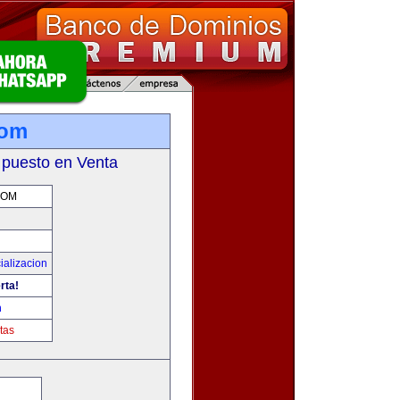
com
 puesto en Venta
COM
ializacion
rta!
m
tas