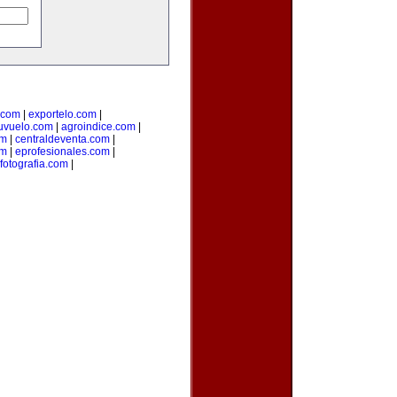
o.com
|
exportelo.com
|
uvuelo.com
|
agroindice.com
|
om
|
centraldeventa.com
|
om
|
eprofesionales.com
|
fotografia.com
|