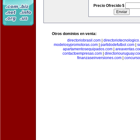
Precio Ofrecido $
Otros dominios en venta:
directoriobrasil.com
|
directoriotecnologic
modelosypromotoras.com
|
partidodefutbol.com
|
s
apartamentosequipados.com
|
areaventas.c
contactoempresas.com
|
directoriouruguay.c
finanzaseinversiones.com
|
concurso