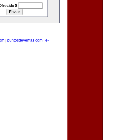
Ofrecido $
com
|
puntosdeventas.com
|
e-