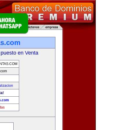
as.com
 puesto en Venta
NTAS.COM
.com
lizacion
ta!
s.com
tas