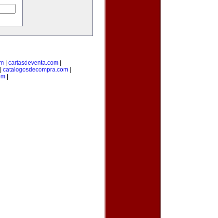
om
|
cartasdeventa.com
|
|
catalogosdecompra.com
|
om
|